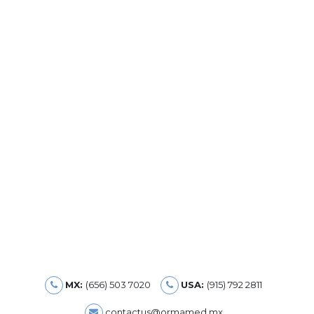
MX:
(656) 503 7020
USA:
(915) 792 2811
contactus@ormamed.mx