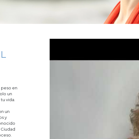
OL
e peso en
olo un
 tu vida.
on un
os y
conocido
e Ciudad
oceso.