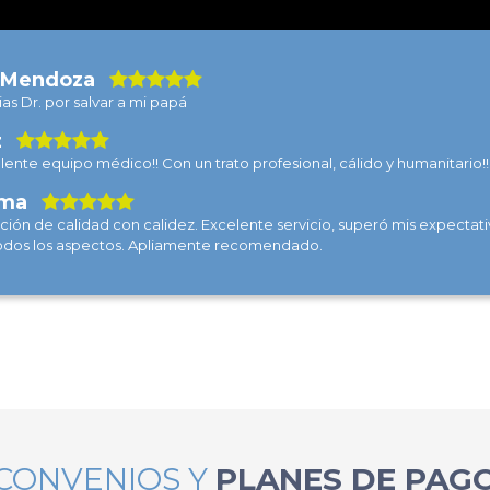
a Mendoza
ias Dr. por salvar a mi papá
z
lente equipo médico!! Con un trato profesional, cálido y humanitario!!
ma
ción de calidad con calidez. Excelente servicio, superó mis expectati
odos los aspectos. Apliamente recomendado.
CONVENIOS Y
PLANES DE PAG