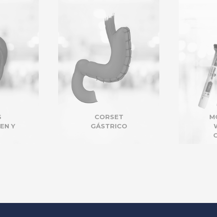
T
MOUNJARO
CO
WEGOVY
GÁ
OZEMPIC
CIUD
PRO