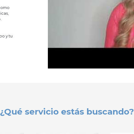
 como
icas,
.
po y tu
¿Qué servicio estás buscando?