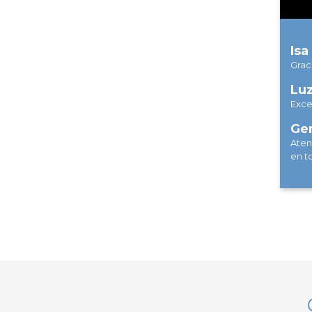
Is
Grac
Lu
Exce
Ge
Aten
en t