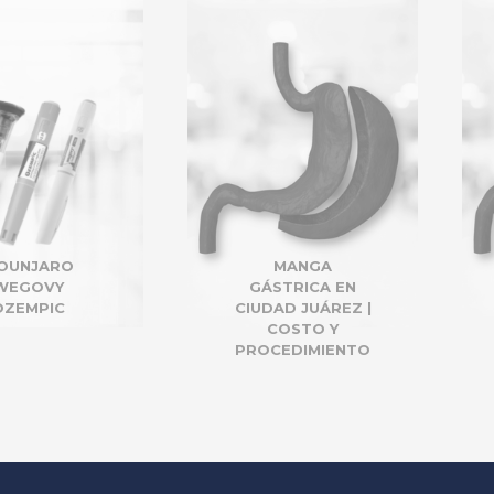
MANGA
GASTRIC SLEEVE
STRICA EN
SURGERY
AD JUÁREZ |
COSTO Y
CEDIMIENTO