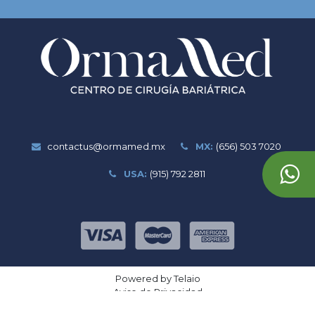
contactus@ormamed.mx
MX:
(656) 503 7020
USA:
(915) 792 2811
Powered by Telaio
Aviso de Privacidad
© 2019 Todos los derechos reservados
Ormamed