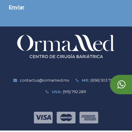
Enviar
contactus@ormamed.mx
MX:
(656) 503 7020
USA:
(915) 792 2811