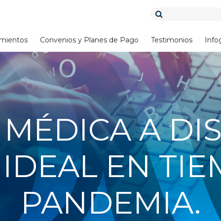
amientos
Convenios y Planes de Pago
Testimonios
Infog
MÉDICA A DIS
IDEAL EN TI
PANDEMIA.