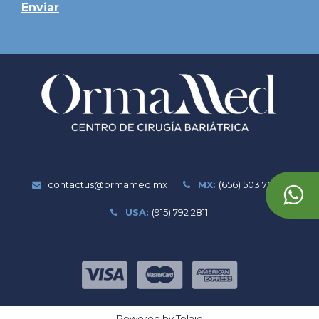
Enviar
contactus@ormamed.mx
MX:
(656) 503 7020
USA:
(915) 792 2811
Powered by Telaio