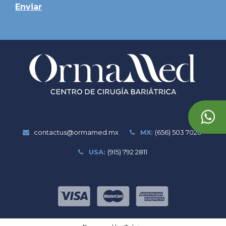
Enviar
contactus@ormamed.mx
MX:
(656) 503 7020
USA:
(915) 792 2811